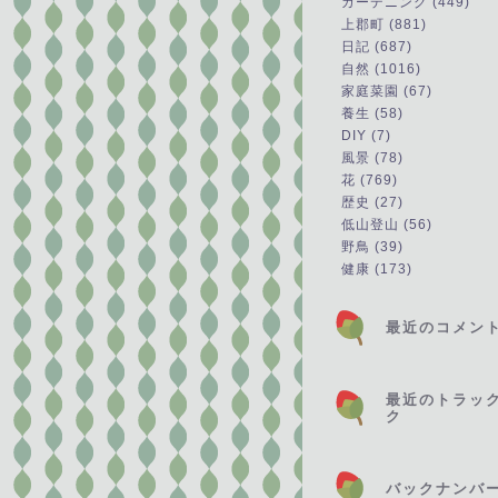
ガーデニング (449)
上郡町 (881)
日記 (687)
自然 (1016)
家庭菜園 (67)
養生 (58)
DIY (7)
風景 (78)
花 (769)
歴史 (27)
低山登山 (56)
野鳥 (39)
健康 (173)
最近のコメン
最近のトラッ
ク
バックナンバ