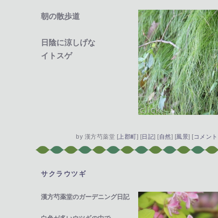
朝の散歩道
日陰に涼しげな
イトスゲ
by
漢方芍薬堂
[
上郡町
]
[
日記
]
[
自然
]
[
風景
]
[
コメント(
サクラウツギ
―
漢方芍薬堂のガーデニング日記