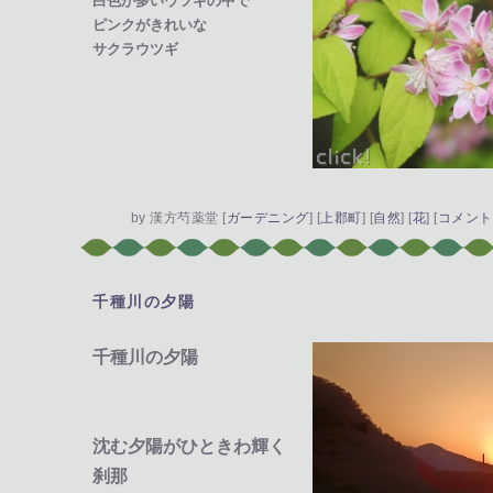
白色が多いウツギの中で
ピンクがきれいな
サクラウツギ
by
漢方芍薬堂
[
ガーデニング
]
[
上郡町
]
[
自然
]
[
花
]
[
コメント(
千種川の夕陽
―
千種川の夕陽
沈む夕陽がひときわ輝く
刹那