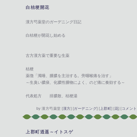
白桔梗開花
―
漢方芍薬堂のガーデニング日記
白桔梗が開花し始める
古方漢方薬で重要な生薬
桔梗
薬徴「濁唾、腫膿を主治する。旁咽喉痛を治す」
～生臭い膿痰、化膿性腫物によく、のど痛に奏効する～
代表処方 排膿散、桔梗湯
by
漢方芍薬堂
[
漢方
]
[
ガーデニング
]
[
上郡町
]
[
花
]
[
コメント(
上郡町逍遥～イトスゲ
―