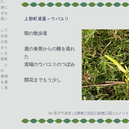
した。
、感じ
交ぜな
上郡町逍遥～ウバユリ
―
と思い
対して
朝の散歩道
に元気
町の良
だきた
鹿の食害からの難を逃れ
思いま
た
上郡町
道端のウバユリのつぼみ
市、た
町の
健康増
開花までもう少し
膳を通
たく思
by
漢方芍薬堂
[
上郡町
]
[
日記
]
[
自然
]
[
花
]
[
コメント(