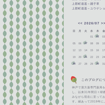
上郡町逍遥～踊子草
上郡町逍遥～ユウゲシ
<<
2026/07
>
日
月
火
水
木
金
02
01
03
07
05
06
08
09
10
12
13
14
15
16
17
21
19
20
22
23
24
26
30
27
28
29
31
このブログに
神戸で漢方薬専門薬局
し、以来31年間日々研
みながら現在に至って
す。縁あって2019年に