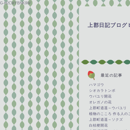
G-H2CMYBNK9W
上郡日記ブログ
最近の記事
ハマゴウ
シオカラトンボ
ウバユリ開花
オレガノの花
上郡町逍遥～ウバユリ
植物のこころ 作る人の
上郡町逍遥～ソクズ
白桔梗開花