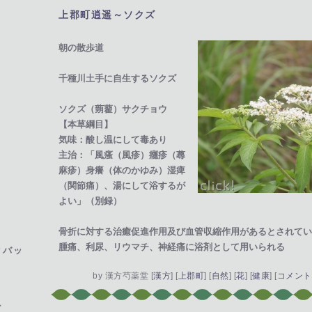
上郡町逍遥～ソクズ
―
朝の散歩道
千種川土手に自生するソクズ
ソクズ（蒴藋）サクチョウ
【本草綱目】
気味：酸し温にして毒あり
主治：「風瘙（風疹）癮疹（蕁
麻疹）身癢（体のかゆみ）湿痺
（関節痛）、湯にして浴するが
よい」（別録）
ト
骨折に対する治癒促進作用及び血管収縮作用があるとされてい
腫痛、利尿、リウマチ、神経痛に浴剤として用いられる
クバッ
by
漢方芍薬堂
[
漢方
]
[
上郡町
]
[
自然
]
[
花
]
[
健康
]
[
コメント(
ー