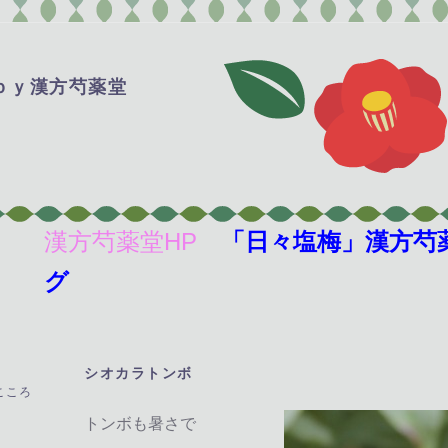
ｂｙ漢方芍薬堂
漢方芍薬堂HP
「日々塩梅」漢方芍
グ
シオカラトンボ
―
こころ
トンボも暑さで