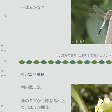
一休みかな？
とモン
サ
ギク
イバラ
by
漢方芍薬堂
[
上郡町
]
[
自然
]
[
コメント(
イーン
ゾウ
ウバユリ開花
―
ノキゴ
朝の散歩道
鹿の食害から難を逃れた
モギ
ウバユリが開花
バミ