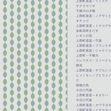
上郡町逍遥～イトスゲ
サクラウツギ
千種川の夕陽
上郡町逍遥～ノアザミ
キチョウ
上郡町逍遥～ミヤコグ
金銀花咲きだす
レモンの花
上郡町逍遥～芍薬
上郡町逍遥～フランス
上郡町逍遥～ジャケツ
上郡町～千種川
クレマチス・スノーク
開花
上郡町逍遥～ヤブカン
ヒメノキシノブとウメ
ケ
植物の気
今日の芍薬
上郡町逍遥～キタテハ
今日の芍薬
上郡町逍遥～カワラヨ
上郡町逍遥～イモカタ