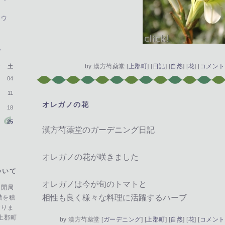
ョウ
>
by
漢方芍薬堂
[
上郡町
]
[
日記
]
[
自然
]
[
花
]
[
コメント(
土
04
11
オレガノの花
―
18
25
漢方芍薬堂のガーデニング日記
オレガノの花が咲きました
ついて
オレガノは今が旬のトマトと
を開局
相性も良く様々な料理に活躍するハーブ
鑽を積
おりま
上郡町
by
漢方芍薬堂
[
ガーデニング
]
[
上郡町
]
[
自然
]
[
花
]
[
コメント(