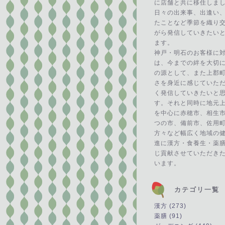
に店舗と共に移住しま
日々の出来事、出逢い
たことなど季節を織り
がら発信していきたい
ます。
神戸・明石のお客様に
は、今までの絆を大切
の源として、また上郡
さを身近に感じていた
く発信していきたいと
す。それと同時に地元
を中心に赤穂市、相生
つの市、備前市、佐用
方々など幅広く地域の
進に漢方・食養生・薬
じ貢献させていただき
います。
カテゴリ一覧
漢方 (273)
薬膳 (91)