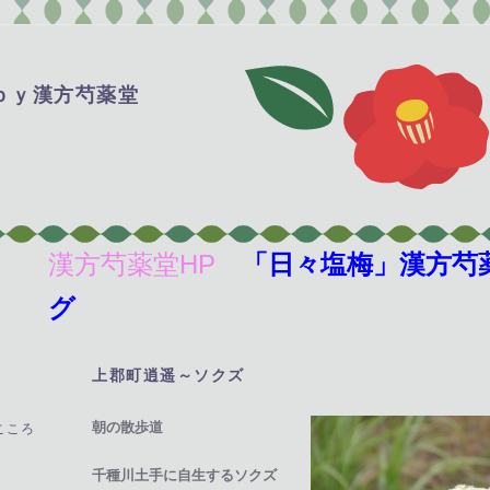
ｂｙ漢方芍薬堂
漢方芍薬堂HP
「日々塩梅」漢方芍
グ
上郡町逍遥～ソクズ
―
朝の散歩道
こころ
千種川土手に自生するソクズ