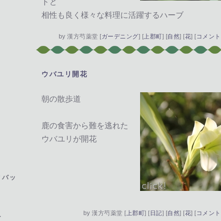
トと
相性も良く様々な料理に活躍するハーブ
by
漢方芍薬堂
[
ガーデニング
]
[
上郡町
]
[
自然
]
[
花
]
[
コメント(
ウバユリ開花
―
朝の散歩道
鹿の食害から難を逃れた
ウバユリが開花
ト
クバッ
by
漢方芍薬堂
[
上郡町
]
[
日記
]
[
自然
]
[
花
]
[
コメント(
ー