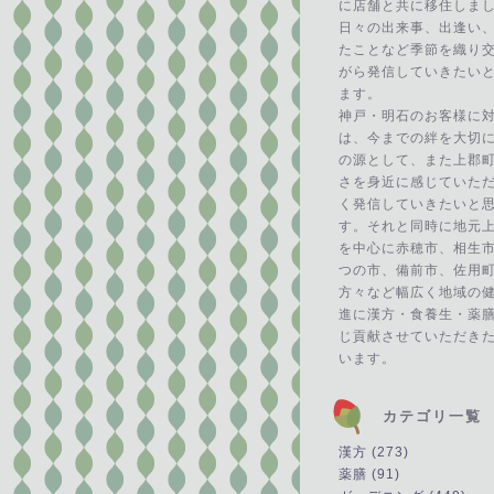
に店舗と共に移住しま
日々の出来事、出逢い
たことなど季節を織り
がら発信していきたい
ます。
神戸・明石のお客様に
は、今までの絆を大切
の源として、また上郡
さを身近に感じていた
く発信していきたいと
す。それと同時に地元
を中心に赤穂市、相生
つの市、備前市、佐用
方々など幅広く地域の
進に漢方・食養生・薬
じ貢献させていただき
います。
カテゴリ一覧
漢方 (273)
薬膳 (91)