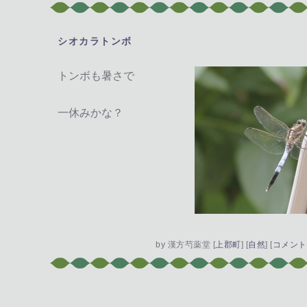
シオカラトンボ
―
トンボも暑さで
一休みかな？
by
漢方芍薬堂
[
上郡町
]
[
自然
]
[
コメント(