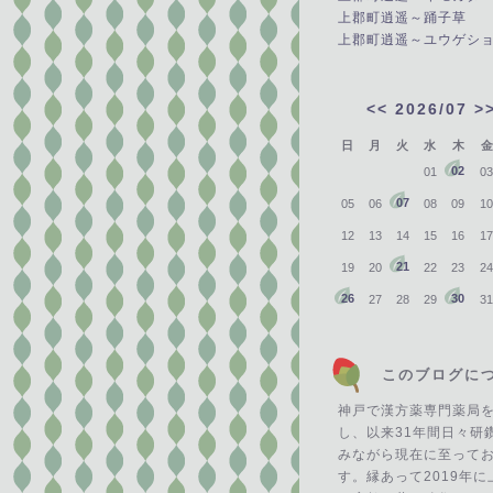
上郡町逍遥～踊子草
上郡町逍遥～ユウゲシ
<<
2026/07
>
日
月
火
水
木
金
02
01
03
07
05
06
08
09
10
12
13
14
15
16
17
21
19
20
22
23
24
26
30
27
28
29
31
このブログに
神戸で漢方薬専門薬局
し、以来31年間日々研
みながら現在に至って
す。縁あって2019年に