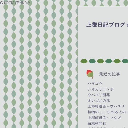
G-H2CMYBNK9W
上郡日記ブログ
最近の記事
ハマゴウ
シオカラトンボ
ウバユリ開花
オレガノの花
上郡町逍遥～ウバユリ
植物のこころ 作る人の
上郡町逍遥～ソクズ
白桔梗開花