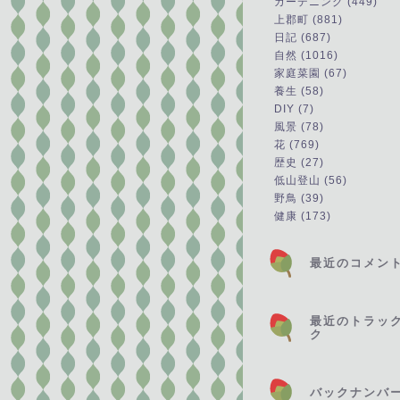
ガーデニング (449)
上郡町 (881)
日記 (687)
自然 (1016)
家庭菜園 (67)
養生 (58)
DIY (7)
風景 (78)
花 (769)
歴史 (27)
低山登山 (56)
野鳥 (39)
健康 (173)
最近のコメン
最近のトラッ
ク
バックナンバ