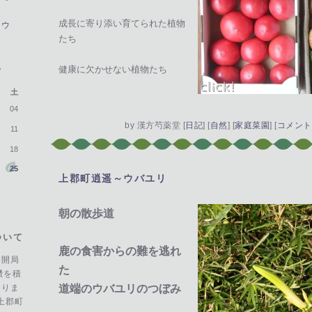
成長に寄り添い育てられた植物
ョウ
たち
>
健康に欠かせない植物たち
土
04
by
漢方芍薬堂
[
日記
]
[
自然
]
[
家庭菜園
]
[
コメント(
11
18
25
上郡町逍遥～ウバユリ
―
朝の散歩道
ついて
鹿の食害からの難を逃れ
を開局
た
鑽を積
おりま
道端のウバユリのつぼみ
上郡町