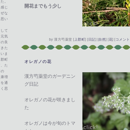
した。
開花までもう少し
、感じ
交ぜな
と思い
対して
に元気
by
漢方芍薬堂
[
上郡町
]
[
日記
]
[
自然
]
[
花
]
[
コメント(
町の良
だきた
思いま
上郡町
オレガノの花
―
市、た
町の
漢方芍薬堂のガーデニン
健康増
膳を通
グ日記
たく思
オレガノの花が咲きまし
た
オレガノは今が旬のトマ