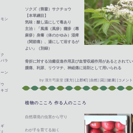
ソクズ（蒴藋）サクチョウ
【本草綱目】
とモン
気味：酸し温にして毒あり
主治：「風瘙（風疹）癮疹（蕁
サ
麻疹）身癢（体のかゆみ）湿痺
（関節痛）、湯にして浴するが
よい」（別録）
ギク
イバラ
骨折に対する治癒促進作用及び血管収縮作用があるとされてい
腫痛、利尿、リウマチ、神経痛に浴剤として用いられる
イーン
by
漢方芍薬堂
[
漢方
]
[
上郡町
]
[
自然
]
[
花
]
[
健康
]
[
コメント(
ゾウ
ノキゴ
植物のこころ 作る人のこころ
―
自然環境の虫害から守り
モギ
わが子を育てる如く
バミ