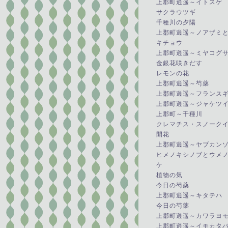
上郡町逍遥～イトスゲ
サクラウツギ
千種川の夕陽
上郡町逍遥～ノアザミ
キチョウ
上郡町逍遥～ミヤコグ
金銀花咲きだす
レモンの花
上郡町逍遥～芍薬
上郡町逍遥～フランス
上郡町逍遥～ジャケツ
上郡町～千種川
クレマチス・スノーク
開花
上郡町逍遥～ヤブカン
ヒメノキシノブとウメ
ケ
植物の気
今日の芍薬
上郡町逍遥～キタテハ
今日の芍薬
上郡町逍遥～カワラヨ
上郡町逍遥～イモカタ